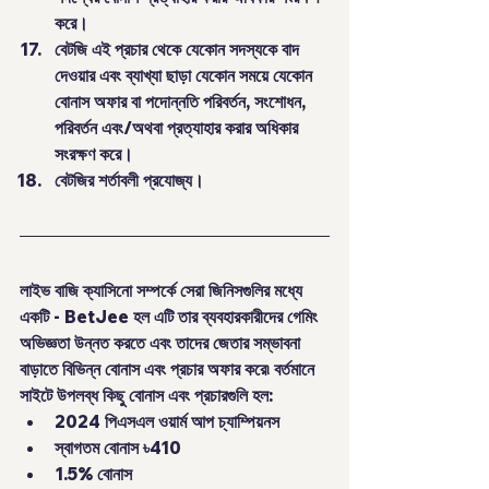
করে।
বেটজি এই প্রচার থেকে যেকোন সদস্যকে বাদ 
দেওয়ার এবং ব্যাখ্যা ছাড়া যেকোন সময়ে যেকোন 
বোনাস অফার বা পদোন্নতি পরিবর্তন, সংশোধন, 
পরিবর্তন এবং/অথবা প্রত্যাহার করার অধিকার 
সংরক্ষণ করে।
বেটজির শর্তাবলী প্রযোজ্য।
লাইভ বাজি ক্যাসিনো সম্পর্কে সেরা জিনিসগুলির মধ্যে 
একটি - BetJee হল এটি তার ব্যবহারকারীদের গেমিং 
অভিজ্ঞতা উন্নত করতে এবং তাদের জেতার সম্ভাবনা 
বাড়াতে বিভিন্ন বোনাস এবং প্রচার অফার করে৷ বর্তমানে 
সাইটে উপলব্ধ কিছু বোনাস এবং প্রচারগুলি হল:
2024 পিএসএল ওয়ার্ম আপ চ্যাম্পিয়নস
স্বাগতম বোনাস ৳410
1.5% বোনাস