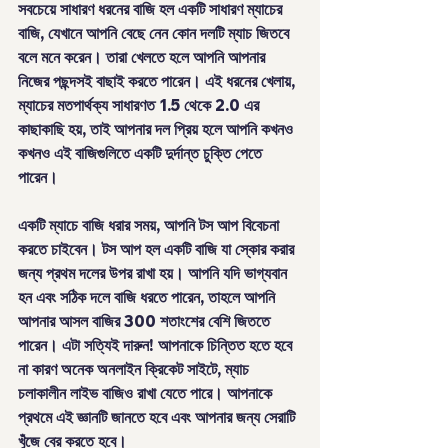
সবচেয়ে সাধারণ ধরনের বাজি হল একটি সাধারণ ম্যাচের 
বাজি, যেখানে আপনি বেছে নেন কোন দলটি ম্যাচ জিতবে 
বলে মনে করেন। তারা খেলতে হলে আপনি আপনার 
নিজের পছন্দসই বাছাই করতে পারেন। এই ধরনের খেলায়, 
ম্যাচের মতপার্থক্য সাধারণত 1.5 থেকে 2.0 এর 
কাছাকাছি হয়, তাই আপনার দল প্রিয় হলে আপনি কখনও 
কখনও এই বাজিগুলিতে একটি দুর্দান্ত চুক্তি পেতে 
পারেন।
একটি ম্যাচে বাজি ধরার সময়, আপনি টস আপ বিবেচনা 
করতে চাইবেন। টস আপ হল একটি বাজি যা স্কোর করার 
জন্য প্রথম দলের উপর রাখা হয়। আপনি যদি ভাগ্যবান 
হন এবং সঠিক দলে বাজি ধরতে পারেন, তাহলে আপনি 
আপনার আসল বাজির 300 শতাংশের বেশি জিততে 
পারেন। এটা সত্যিই দারুন! আপনাকে চিন্তিত হতে হবে 
না কারণ অনেক অনলাইন ক্রিকেট সাইটে, ম্যাচ 
চলাকালীন লাইভ বাজিও রাখা যেতে পারে। আপনাকে 
প্রথমে এই জ্ঞানটি জানতে হবে এবং আপনার জন্য সেরাটি 
খুঁজে বের করতে হবে।