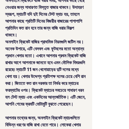
অনলাইনে ক্রিকেটে বাজি ধরার সময়, আপনার কাছে বেছে 
নেওয়ার জন্য সাধারণত বিস্তৃত বাজার থাকবে। উদাহরণ 
স্বরূপ, ম্যাচটি যদি দুই দিনের টেস্ট ম্যাচ হয়, তাহলে 
আপনার কাছে প্রতিটি দিনের বিজয়ীর বাজারের পাশাপাশি 
প্রতিদিন কত রান হবে তার জন্য বাজি ধরার বিকল্প 
থাকবে।
অনলাইন ক্রিকেট বাজির প্রাথমিক নিয়মগুলি জটিল নয়। 
অনেক উপায়ে, এটি বেসবল এবং ফুটবলের মতো অন্যান্য 
প্রধান খেলার মতো। এখানে আপনার প্রথম ক্রিকেট বাজি 
রাখার আগে আপনাকে জানতে হবে এমন মৌলিক বিষয়গুলি 
রয়েছে৷ ম্যাচটি 11 জন খেলোয়াড়ের দুটি দলের মধ্যে 
খেলা হয়। খেলার উদ্দেশ্য প্রতিপক্ষ দলের চেয়ে বেশি রান 
করা। জিততে কত রান দরকার তা নির্ভর করে ম্যাচের 
ফরম্যাটের ওপর। ক্রিকেট ম্যাচের সবচেয়ে সাধারণ ধরন 
হল টেস্ট ম্যাচ এবং একদিনের আন্তর্জাতিক। এটি জেনে, 
আপনি গেমের ক্রমটি মোটামুটি বুঝতে পেরেছেন।
আপনার তথ্যের জন্য, অনলাইন ক্রিকেট ম্যাচগুলিতে 
বিভিন্ন ধরণের বাজি রাখা যেতে পারে। লোকেরা খেলার 