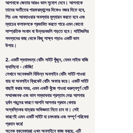
আপনাকে জেতার আরও ভাল সুযোগ দেবে। আপনাকে 
তাদের অতীতের পারফরম্যান্সের দিকেও নজর দিতে হবে, 
পিচ এবং আবহাওয়ার অবস্থার মূল্যায়ন করতে হবে এবং 
ম্যাচের ফলাফলকে প্রভাবিত করতে পারে এমন কোনো 
সাম্প্রতিক সংবাদ বা উন্নয়নগুলি পড়তে হবে। সাইটগুলির 
সদস্যদের কাছ থেকে কিছু সাক্ষ্য পড়াও একটি ভাল 
উপায়।
2. একটি স্বনামধন্য বেটিং সাইট খুঁজুন, যেমন লাইভ বাজি 
ক্যাসিনো - বেটজি!
সেখানে অনেকগুলি বিভিন্ন অনলাইন বেটিং সাইট পাওয়া 
যায় যা অনলাইন ক্রিকেট বেটিং অফার করে। একটি সাইট 
বাছাই করার সময়, এমন একটি খুঁজে পাওয়া গুরুত্বপূর্ণ যেটি 
সম্মানজনক এবং ভাল সম্ভাবনার প্রস্তাব দেয়৷ আপনার 
দুর্বল পছন্দের কারণে আপনি আপনার প্রথম খেলায় 
অস্বস্তিকর যাত্রার অভিজ্ঞতা নিতে চান না। সেই 
কারণেই এমন একটি সাইট যা চমৎকার এবং সম্পূর্ণ পরিষেবা 
প্রদান করে!
অনেক বুকমেকাররা এখন অনলাইনে কাজ করছে, এটি 