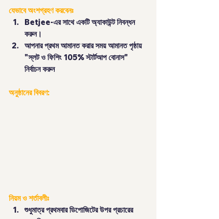
যেভাবে অংশগ্রহণ করবেনঃ
Betjee-এর সাথে একটি অ্যাকাউন্ট নিবন্ধন 
করুন।
আপনার প্রথম আমানত করার সময় আমানত পৃষ্ঠায় 
"স্লট ও ফিশিং 105% স্টার্টআপ বোনাস" 
নির্বাচন করুন
অনুষ্ঠানের বিবরণ:
নিয়ম ও শর্তাবলীঃ
শুধুমাত্র প্রথমবার ডিপোজিটের উপর প্রচারের 