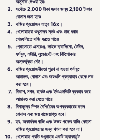
অনুমতি দেওয়া হয়৷
সর্বোচ্চ 2,000 টাকা জমার জন্য 2,100 টাকার 
বোনাস জমা হবে৷
বাজির প্রয়োজন মাত্র 16x।
খেলোয়াড়রা শুধুমাত্র স্লট এবং মাছ ধরার 
গেমগুলিতে বাজি ধরতে পারে৷
প্রোমোতে এক্সচেঞ্জ, লাইভ ক্যাসিনো, টেবিল, 
হর্সবুক, লটারি, লুডোবেট এবং বিটপোকার 
অন্তর্ভুক্ত নেই।
বাজির প্রয়োজনীয়তা পূরণ না হওয়া পর্যন্ত 
আমানত, বোনাস এবং জয়গুলি প্রত্যাহার থেকে লক 
করা হবে।
বিকাশ, নগদ, রকেট এবং ইউএসডিটি ব্যবহার করে 
আমানত করা যেতে পারে
বিনামূল্যে স্পিন বৈশিষ্ট্যের অপব্যবহারের ফলে 
বোনাস এবং জয় বাজেয়াপ্ত হবে।
ড্র, অকার্যকর বাজি এবং উভয় পক্ষের বাজি কোনো 
বাজির প্রয়োজনের জন্য গণনা করা হবে না।
খেলোয়াড় প্রতি শুধুমাত্র একটি অ্যাকাউন্ট 