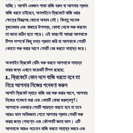
যাচ্ছি। আপনি একজন পাকা বাজি ধরুন বা আপনার প্রথম 
বাজি ধরতে চাইছেন, অনলাইনে ক্রিকেটে বাজি ধরার 
ক্ষেত্রে বিকল্পের কোনো অভাব নেই। কিন্তু অনেক 
বুকমেকার এবং বাজারে উপলব্ধ, কোথা থেকে শুরু করবেন 
তা জানা কঠিন হতে পারে। এই কারণেই আমরা আপনাকে 
টিপস সম্পর্কে কিছু তথ্য প্রদান করি যা আপনাকে গেমটি 
খেলতে শুরু করার আগে গেমটি বের করতে সাহায্য করে।
অনলাইন ক্রিকেট বেটিং শুরু করতে আপনাকে সাহায্য 
করার জন্য এখানে কয়েকটি টিপস রয়েছে:
1. ক্রিকেটে কোন দলে বাজি ধরতে হবে তা 
নিয়ে আপনার নিজের গবেষণা করুন
আপনি ক্রিকেট ম্যাচে বাজি ধরা শুরু করার আগে, আপনার 
নিজের গবেষণা করা এবং খেলাটি বোঝা গুরুত্বপূর্ণ। 
আপনাকে একবারে গেমটি আয়ত্ত করতে হবে না তবে 
আরও ভাল অভিজ্ঞতা পেতে আপনার প্রথম গেমটি শুরু 
করার জন্য গেমপ্লে এবং কৌশলটি জানা ভাল। এটি 
আপনাকে আরও সচেতন বাজি করতে সাহায্য করবে এবং 