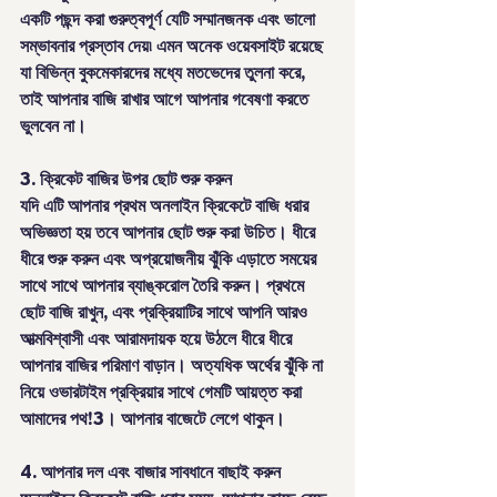
একটি পছন্দ করা গুরুত্বপূর্ণ যেটি সম্মানজনক এবং ভালো 
সম্ভাবনার প্রস্তাব দেয়৷ এমন অনেক ওয়েবসাইট রয়েছে 
যা বিভিন্ন বুকমেকারদের মধ্যে মতভেদের তুলনা করে, 
তাই আপনার বাজি রাখার আগে আপনার গবেষণা করতে 
ভুলবেন না।
3. ক্রিকেট বাজির উপর ছোট শুরু করুন
যদি এটি আপনার প্রথম অনলাইন ক্রিকেটে বাজি ধরার 
অভিজ্ঞতা হয় তবে আপনার ছোট শুরু করা উচিত। ধীরে 
ধীরে শুরু করুন এবং অপ্রয়োজনীয় ঝুঁকি এড়াতে সময়ের 
সাথে সাথে আপনার ব্যাঙ্করোল তৈরি করুন। প্রথমে 
ছোট বাজি রাখুন, এবং প্রক্রিয়াটির সাথে আপনি আরও 
আত্মবিশ্বাসী এবং আরামদায়ক হয়ে উঠলে ধীরে ধীরে 
আপনার বাজির পরিমাণ বাড়ান। অত্যধিক অর্থের ঝুঁকি না 
নিয়ে ওভারটাইম প্রক্রিয়ার সাথে গেমটি আয়ত্ত করা 
আমাদের পথ!3। আপনার বাজেটে লেগে থাকুন।
4. আপনার দল এবং বাজার সাবধানে বাছাই করুন