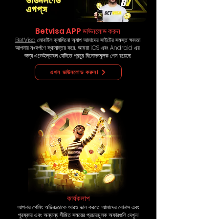
Betvisa APP ডাউনলোড করুন
BetVisa
মোবাইল ক্যাসিনো অ্যাপ আমাদের সাইটের সমস্ত ক্ষমতা
আপনার নখদর্পণে স্থানান্তর করে. আমরা iOS এবং Android এর
জন্য এভেইল্যাবল যেটিতে প্রচুর বিনোদনমূলক গেম রয়েছে
এখন ডাউনলোড করুন!
কার্যকলাপ
আপনার গেমিং অভিজ্ঞতাকে আরও ভাল করতে আমাদের বোনাস এবং
পুরষ্কার এবং অন্যান্য সীমিত সময়ের প্রচারমূলক অফারগুলি দেখুন!