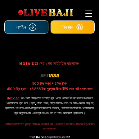
লগইন
নিবন্ধন
Betvisa
সেরা গেম সাইট ইন বাংলাদেশ
500 ফ্রি ক্যাশ + 5 ফ্রি স্পিন
৳500 ফ্রি ক্যাশ ! ৳8,888 টাকা পুরস্কার জিতে টিকিট পেতে সাইন আপ করুন
Betvisa
হল একটি শীর্ষস্থানীয় অনলাইন জুয়া খেলার প্ল্যাটফর্ম যা বিশেষভাবে বাংলাদেশী
খেলোয়াড়দের পূরণ করে। স্লট, টেবিল গেমস, লাইভ ডিলার গেমস এবং আরও অনেক কিছু সহ
ক্যাসিনো গেমগুলির একটি বৈচিত্র্যময় অ্যারে নিয়ে গর্ব করে, বেটিভিসা বাংলাদেশের খেলোয়াড়দের
পছন্দ অনুসারে তৈরি একটি ব্যাপক এবং নিমগ্ন গেমিং অভিজ্ঞতা প্রদান করে।
বেটভিসা ক্যাসিনোতে চূড়ান্ত রোমাঞ্চের অভিজ্ঞতা নিন - বাংলাদেশে অনলাইন গেমিংয়ের জন্য আপনার
প্রধান গন্তব্য!
আজই Betvisa ক্যাসিনোতে যোগ দিন!